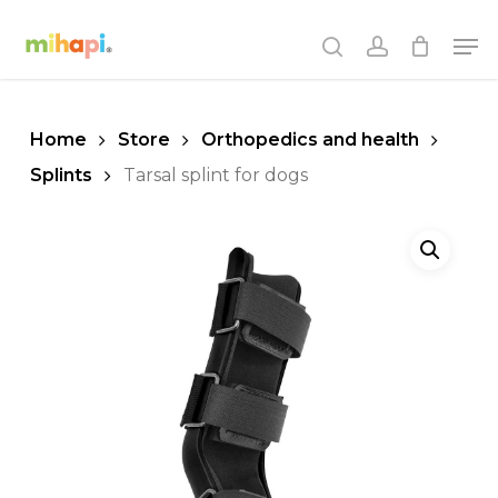
Skip
Men
to
search
account
main
content
Home
Store
Orthopedics and health
Splints
Tarsal splint for dogs