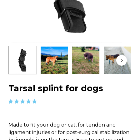
Tarsal splint for dogs
Rated
3
5.00
out
of 5
based
Made to fit your dog or cat, for tendon and
on
customer
ligament injuries or for post-surgical stabilization
ratings
by immobilizing the tarsus. Easy to put on and