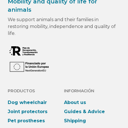
Mobility and quality of life for
The
animals
options
may
We support animals and their families in
be
restoring mobility, independence and quality of
chosen
life.
on
the
product
page
PRODUCTOS
INFORMACIÓN
Dog wheelchair
About us
Joint protectors
Guides & Advice
Pet prostheses
Shipping