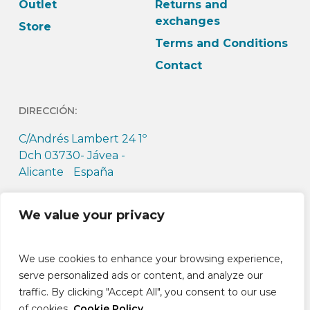
Outlet
Returns and
exchanges
Store
Terms and Conditions
Contact
DIRECCIÓN:
C/Andrés Lambert 24 1º
Dch 03730- Jávea -
Alicante España
HORARIO:
We value your privacy
L-J: 9h-13:30h L-J: 15h –
18:30h V: 9h-14h
We use cookies to enhance your browsing experience,
serve personalized ads or content, and analyze our
traffic. By clicking "Accept All", you consent to our use
of cookies.
Cookie Policy