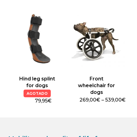
product
product
has
has
multiple
multiple
variants.
variants.
The
The
options
options
may
may
be
be
chosen
chosen
on
on
the
the
Hind leg splint
Front
product
product
for dogs
wheelchair for
dogs
page
page
AGOTADO
Pric
269,00
€
–
539,00
€
79,95€
This
rang
269
product
thro
has
539
multiple
variants.