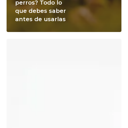
perros? Todo lo
que debes saber
antes de usarlas
¿Cuánto
cuesta
una
silla
de
ruedas
para
perros?