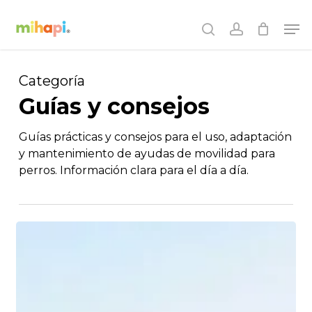
Skip
Men
to
search
account
main
content
Categoría
Guías y consejos
Guías prácticas y consejos para el uso, adaptación
y mantenimiento de ayudas de movilidad para
perros. Información clara para el día a día.
¿Son
efectivas
las
rodilleras
para