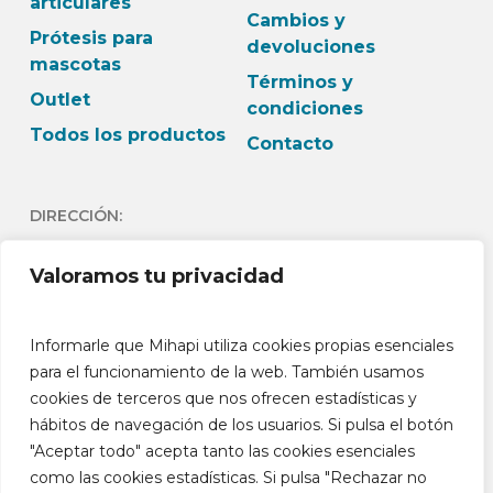
articulares
Cambios y
Prótesis para
devoluciones
mascotas
Términos y
Outlet
condiciones
Todos los productos
Contacto
DIRECCIÓN:
C/Andrés Lambert 24 1º
Valoramos tu privacidad
Dch 03730- Jávea -
Alicante España
Informarle que Mihapi utiliza cookies propias esenciales
HORARIO:
para el funcionamiento de la web. También usamos
cookies de terceros que nos ofrecen estadísticas y
L-J: 9h-13:30h L-J: 15h –
hábitos de navegación de los usuarios. Si pulsa el botón
18:30h V: 9h-14h
"Aceptar todo" acepta tanto las cookies esenciales
como las cookies estadísticas. Si pulsa "Rechazar no