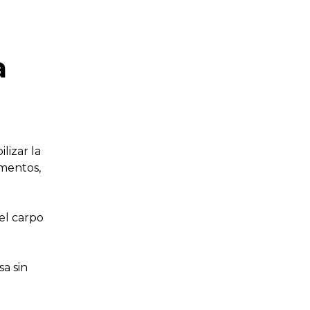
a
lizar la
amentos,
el carpo
sa sin