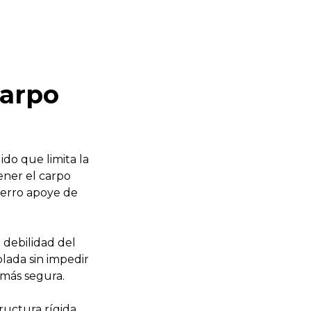
carpo
do que limita la
ener el carpo
perro apoye de
 debilidad del
lada sin impedir
más segura.
ructura rígida,