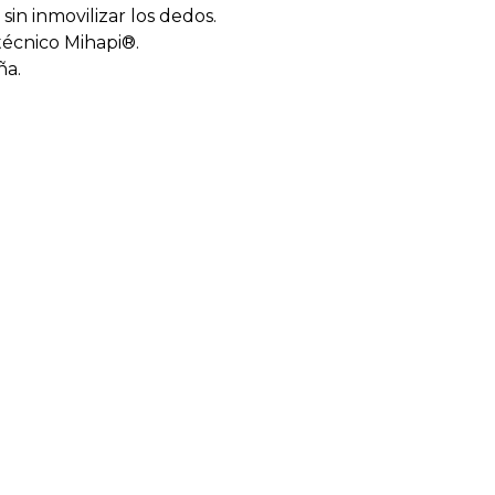
sin inmovilizar los dedos.
técnico Mihapi®.
ña.