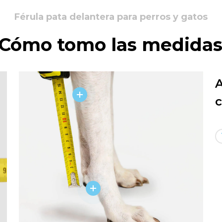
Férula pata delantera para perros y gatos
Cómo tomo las medida
A
c