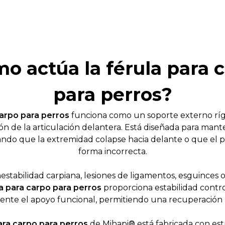
o actúa la férula para 
para perros?
carpo para perros
funciona como un soporte externo rígi
ón de la articulación delantera. Está diseñada para mant
tando que la extremidad colapse hacia delante o que el 
forma incorrecta.
nestabilidad carpiana, lesiones de ligamentos, esguinces o
a para carpo para perros
proporciona estabilidad contro
nte el apoyo funcional, permitiendo una recuperación 
ara carpo para perros
de Mihapi® está fabricada con est