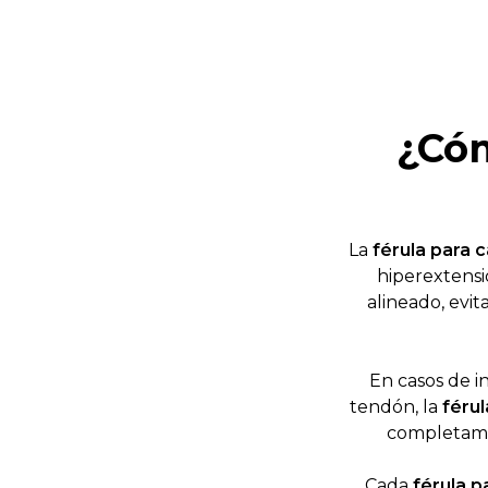
¿Cóm
La
férula para 
hiperextensi
alineado, evi
En casos de i
tendón, la
férul
completame
Cada
férula p