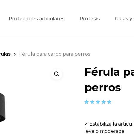
Protectores articulares
Prótesis
Guías y
uedas
Protector de
Prótesis
rulas
Férula para carpo para perros
os
rodilla para
perros
Férula p
Férula
uedas
Corrector
personalizada
 para
Propioceptivo
según molde
perros
Arnés de
silla
soporte trasero
Mihapi®
 y
Walkband –
Valorado
1
Banda control
5.00
con
patas traseras
de 5 en
perro
base a
✓ Estabiliza la artic
valoración
de un
leve o moderada.
cliente