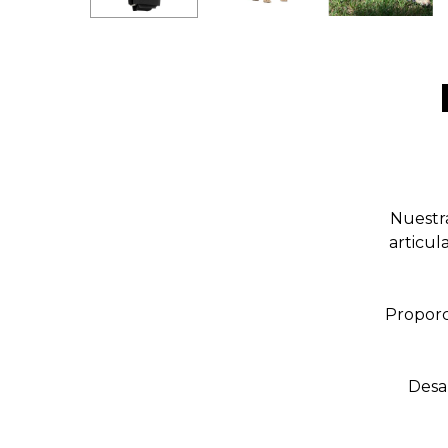
Nuestr
articul
Proporc
Desar