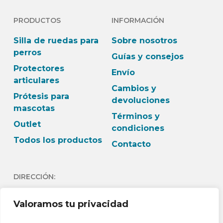
PRODUCTOS
INFORMACIÓN
Silla de ruedas para
Sobre nosotros
perros
Guías y consejos
Protectores
Envío
articulares
Cambios y
Prótesis para
devoluciones
mascotas
Términos y
Outlet
condiciones
Todos los productos
Contacto
DIRECCIÓN:
C/Andrés Lambert 24 1º
Valoramos tu privacidad
Dch 03730- Jávea -
Alicante España