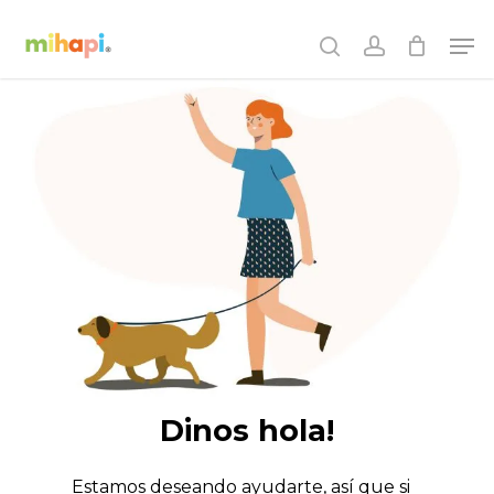
Skip
Men
to
search
account
main
content
Dinos hola!
Estamos deseando ayudarte, así que si