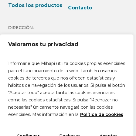
Todos los productos
Contacto
DIRECCIÓN:
C/Andrés Lambert 24 1º
Valoramos tu privacidad
Dch 03730- Jávea -
Alicante España
Informarle que Mihapi utiliza cookies propias esenciales
HORARIO:
para el funcionamiento de la web. También usamos
cookies de terceros que nos ofrecen estadísticas y
L-J: 9h-13:30h L-J: 15h –
hábitos de navegación de los usuarios. Si pulsa el botón
18:30h V: 9h-14h
"Aceptar todo" acepta tanto las cookies esenciales
como las cookies estadísticas. Si pulsa "Rechazar no
necesarias" únicamente navegará con las cookies
esenciales. Más información en la
Política de cookies
© 2026 Mihapi®. Movilidad, cuidado y calidad
de vida animal.