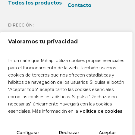
Todos los productos
Contacto
DIRECCIÓN:
C/Andrés Lambert 24 1º
Valoramos tu privacidad
Dch 03730- Jávea -
Alicante España
Informarle que Mihapi utiliza cookies propias esenciales
HORARIO:
para el funcionamiento de la web. También usamos
cookies de terceros que nos ofrecen estadísticas y
L-J: 9h-13:30h L-J: 15h –
hábitos de navegación de los usuarios. Si pulsa el botón
18:30h V: 9h-14h
"Aceptar todo" acepta tanto las cookies esenciales
como las cookies estadísticas. Si pulsa "Rechazar no
necesarias" únicamente navegará con las cookies
esenciales. Más información en la
Política de cookies
© 2026 Mihapi®. Movilidad, cuidado y calidad
de vida animal.
Configurar
Rechazar
Aceptar