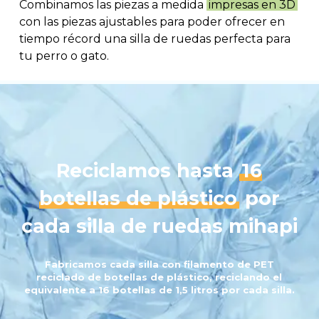
Combinamos las piezas a medida
impresas en 3D
con las piezas ajustables para poder ofrecer en
tiempo récord una silla de ruedas perfecta para
tu perro o gato.
Reciclamos hasta
16
botellas de plástico
por
cada silla de ruedas mihapi
Fabricamos
cada
silla
con
filamento
de
PET
reciclado
de
botellas
de
plástico,
reciclando
el
equivalente
a
16
botellas
de
1,5
litros
por
cada
silla.