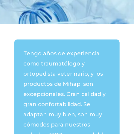
Tengo años de experiencia
como traumatólogo y
ortopedista veterinario, y los
productos de Mihapi son
excepcionales. Gran calidad y
gran confortabilidad. Se
adaptan muy bien, son muy
cómodos para nuestros