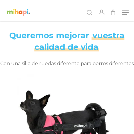
Skip
Men
to
search
account
main
content
Queremos mejorar
vuestra
calidad de vida
Con una silla de ruedas diferente para perros diferentes