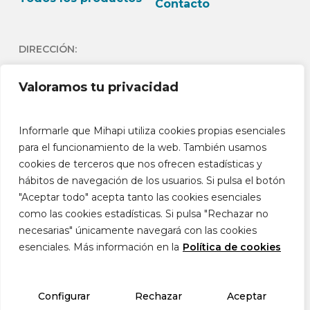
Contacto
DIRECCIÓN:
C/Andrés Lambert 24 1º
Valoramos tu privacidad
Dch 03730- Jávea -
Alicante España
Informarle que Mihapi utiliza cookies propias esenciales
HORARIO:
para el funcionamiento de la web. También usamos
cookies de terceros que nos ofrecen estadísticas y
L-J: 9h-13:30h L-J: 15h –
hábitos de navegación de los usuarios. Si pulsa el botón
18:30h V: 9h-14h
"Aceptar todo" acepta tanto las cookies esenciales
como las cookies estadísticas. Si pulsa "Rechazar no
necesarias" únicamente navegará con las cookies
esenciales. Más información en la
Política de cookies
© 2026 Mihapi®. Movilidad, cuidado y calidad
de vida animal.
Configurar
Rechazar
Aceptar