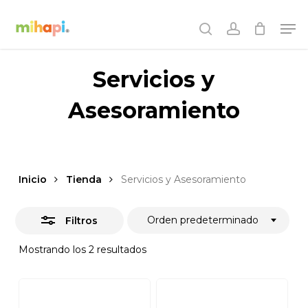
Skip
Men
to
Cerrar
search
account
main
filtros
content
Servicios y
Asesoramiento
Inicio
Tienda
Servicios y Asesoramiento
Orden predeterminado
Filtros
Mostrando los 2 resultados