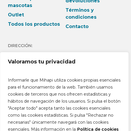
devoluciones
mascotas
Términos y
Outlet
condiciones
Todos los productos
Contacto
DIRECCIÓN:
C/Andrés Lambert 24 1º
Valoramos tu privacidad
Dch 03730- Jávea -
Alicante España
Informarle que Mihapi utiliza cookies propias esenciales
HORARIO:
para el funcionamiento de la web. También usamos
cookies de terceros que nos ofrecen estadísticas y
L-J: 9h-13:30h L-J: 15h –
hábitos de navegación de los usuarios. Si pulsa el botón
18:30h V: 9h-14h
"Aceptar todo" acepta tanto las cookies esenciales
como las cookies estadísticas. Si pulsa "Rechazar no
necesarias" únicamente navegará con las cookies
esenciales. Más información en la
Política de cookies